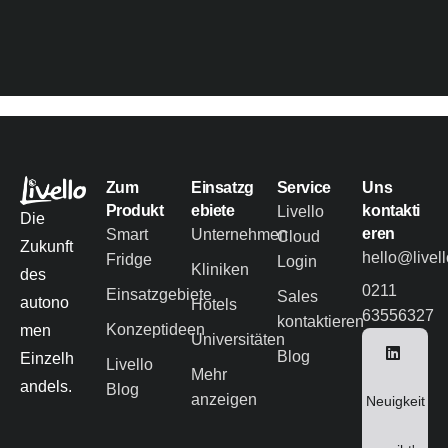
Zum
Einsatzg
Service
Uns
Produkt
ebiete
kontakti
Livello
Die
eren
Smart
Unternehmen
Cloud
Zukunft
hello@livel
Fridge
Login
Kliniken
des
0211
Einsatzgebiete
Sales
autono
Hotels
63556327
kontaktieren
Konzeptideen
men
Universitäten
Blog
Einzelh
Livello
Mehr
andels.
Blog
anzeigen
Neuigkeit