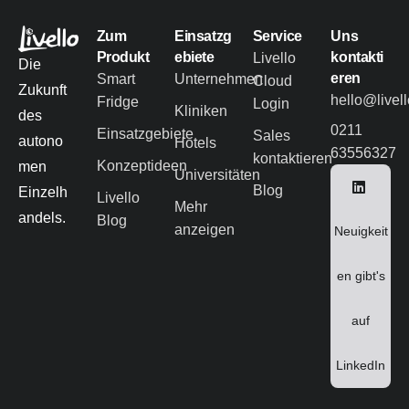
Zum
Einsatzg
Service
Uns
Produkt
ebiete
kontakti
Livello
Die
eren
Smart
Unternehmen
Cloud
Zukunft
hello@livel
Fridge
Login
Kliniken
des
0211
Einsatzgebiete
Sales
autono
Hotels
63556327
kontaktieren
Konzeptideen
men
Universitäten
Blog
Einzelh
Livello
Mehr
andels.
Blog
anzeigen
Neuigkeit
en gibt's
auf
LinkedIn