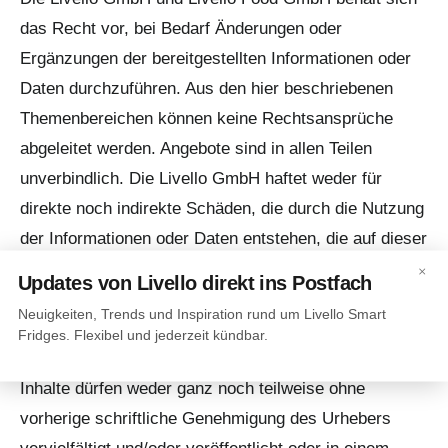
das Recht vor, bei Bedarf Änderungen oder
Ergänzungen der bereitgestellten Informationen oder
Daten durchzuführen. Aus den hier beschriebenen
Themenbereichen können keine Rechtsansprüche
abgeleitet werden. Angebote sind in allen Teilen
unverbindlich. Die Livello GmbH haftet weder für
direkte noch indirekte Schäden, die durch die Nutzung
der Informationen oder Daten entstehen, die auf dieser
Website zu finden sind. Rechte und Pflichten
×
Updates von Livello direkt ins Postfach
zwischen der Livello GmbH und dem Nutzer der
Neuigkeiten, Trends und Inspiration rund um Livello Smart
Website oder Dritten bestehen nicht. Die Inhalte der
Fridges. Flexibel und jederzeit kündbar.
Livello GmbH sind urheberrechtlich geschützt. Die
Inhalte dürfen weder ganz noch teilweise ohne
vorherige schriftliche Genehmigung des Urhebers