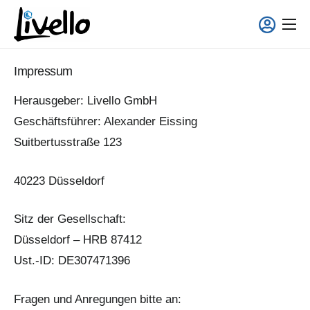
content
Smart Fridge
Impressum
Voll-Service Lösungen
Herausgeber: Livello GmbH
Einsatzgebiete
Geschäftsführer: Alexander Eissing
Über uns
Suitbertusstraße 123
40223 Düsseldorf
Sitz der Gesellschaft:
Düsseldorf – HRB 87412
Ust.-ID: DE307471396
Fragen und Anregungen bitte an: