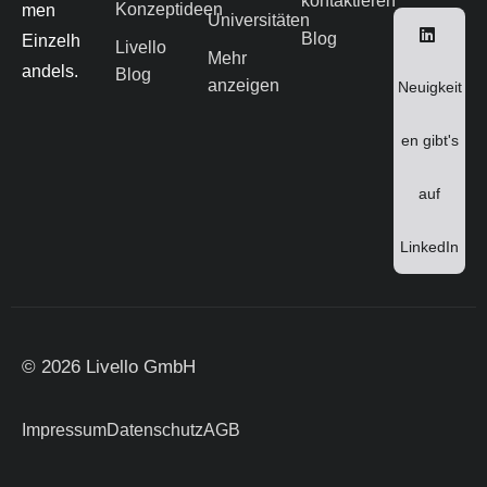
kontaktieren
Konzeptideen
men
Universitäten
Blog
Einzelh
Livello
Mehr
andels.
Blog
anzeigen
Neuigkeit
en gibt's
auf
LinkedIn
© 2026 Livello GmbH
Impressum
Datenschutz
AGB