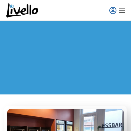
content
Smart Fridge
Voll-Service Lösungen
Einsatzgebiete
Über uns