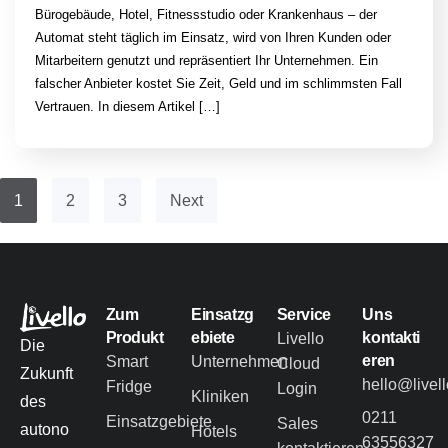
Bürogebäude, Hotel, Fitnessstudio oder Krankenhaus – der
Automat steht täglich im Einsatz, wird von Ihren Kunden oder
Mitarbeitern genutzt und repräsentiert Ihr Unternehmen. Ein
falscher Anbieter kostet Sie Zeit, Geld und im schlimmsten Fall
Vertrauen. In diesem Artikel […]
1
2
3
Next
Zum
Einsatzg
Service
Uns
Produkt
ebiete
kontakti
Livello
Die
eren
Smart
Unternehmen
Cloud
Zukunft
hello@livel
Fridge
Login
Kliniken
des
0211
Einsatzgebiete
Sales
autono
Hotels
63556327