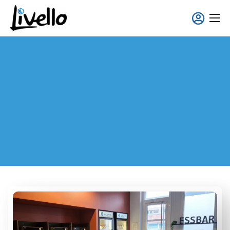
content
Smart Fridge
Voll-Service Lösungen
Einsatzgebiete
Über uns