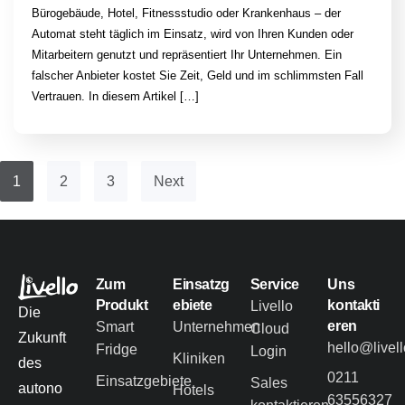
Bürogebäude, Hotel, Fitnessstudio oder Krankenhaus – der
Automat steht täglich im Einsatz, wird von Ihren Kunden oder
Mitarbeitern genutzt und repräsentiert Ihr Unternehmen. Ein
falscher Anbieter kostet Sie Zeit, Geld und im schlimmsten Fall
Vertrauen. In diesem Artikel […]
1
2
3
Next
Zum
Einsatzg
Service
Uns
Produkt
ebiete
kontakti
Livello
Die
eren
Smart
Unternehmen
Cloud
Zukunft
hello@livel
Fridge
Login
Kliniken
des
0211
Einsatzgebiete
Sales
autono
Hotels
63556327