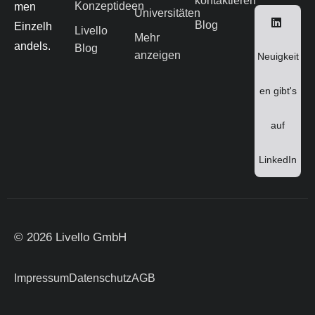
kontaktieren
Konzeptideen
men
Universitäten
Blog
Einzelh
Livello
Mehr
andels.
Blog
anzeigen
Neuigkeit
en gibt's
auf
LinkedIn
© 2026 Livello GmbH
Impressum
Datenschutz
AGB