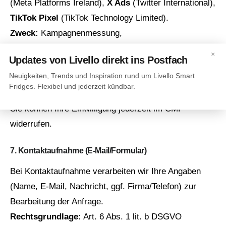
(Meta Platforms Ireland),
X Ads
(Twitter International),
TikTok Pixel
(TikTok Technology Limited).
Zweck:
Kampagnenmessung,
Reichweiten‑/Zielgruppenanalyse, ggf. personalisierte
×
Updates von Livello direkt ins Postfach
Anzeigen.
Neuigkeiten, Trends und Inspiration rund um Livello Smart
Rechtsgrundlage:
Einwilligung (lit. a).
Fridges. Flexibel und jederzeit kündbar.
Drittländer:
Möglich; Absicherung über SCCs.
Sie können Ihre Einwilligung jederzeit im CMP
widerrufen.
7. Kontaktaufnahme (E‑Mail/Formular)
Bei Kontaktaufnahme verarbeiten wir Ihre Angaben
(Name, E‑Mail, Nachricht, ggf. Firma/Telefon) zur
Bearbeitung der Anfrage.
Rechtsgrundlage:
Art. 6 Abs. 1 lit. b DSGVO