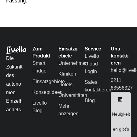
Fassung.
Zum
Einsatzg
Service
Uns
Produkt
ebiete
kontakti
Livello
Die
eren
Smart
Unternehmen
Cloud
Zukunft
hello@livel
Fridge
Login
Kliniken
des
0211
Einsatzgebiete
Sales
autono
Hotels
63556327
kontaktieren
Konzeptideen
men
Universitäten
Blog
Einzelh
Livello
Mehr
andels.
Blog
anzeigen
Neuigkeit
en gibt's