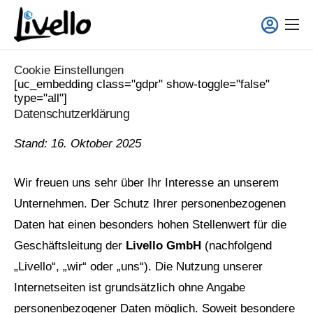
content
Smart Fridge
Cookie Einstellungen
Voll-Service Lösungen
[uc_embedding class="gdpr" show-toggle="false"
type="all"]
Einsatzgebiete
Datenschutzerklärung
Über uns
Stand: 16. Oktober 2025
Wir freuen uns sehr über Ihr Interesse an unserem
Unternehmen. Der Schutz Ihrer personenbezogenen
Daten hat einen besonders hohen Stellenwert für die
Geschäftsleitung der
Livello GmbH
(nachfolgend
„Livello“, „wir“ oder „uns“). Die Nutzung unserer
Internetseiten ist grundsätzlich ohne Angabe
personenbezogener Daten möglich. Soweit besondere