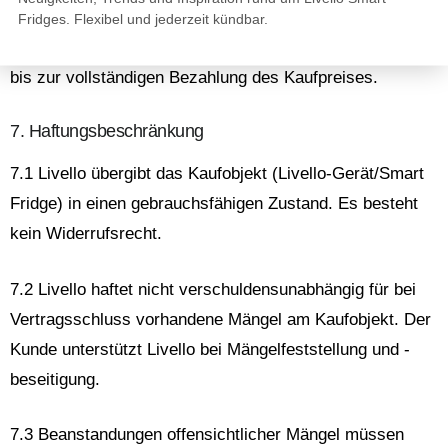
6.7 Das uneingeschränkte Eigentum an den verkauften
Fridges. Flexibel und jederzeit kündbar.
Waren (Eigentumsvorbehalt) behält Livello („Anbieter“)
bis zur vollständigen Bezahlung des Kaufpreises.
7. Haftungsbeschränkung
7.1 Livello übergibt das Kaufobjekt (Livello-Gerät/Smart
Fridge) in einen gebrauchsfähigen Zustand. Es besteht
kein Widerrufsrecht.
7.2 Livello haftet nicht verschuldensunabhängig für bei
Vertragsschluss vorhandene Mängel am Kaufobjekt. Der
Kunde unterstützt Livello bei Mängelfeststellung und -
beseitigung.
7.3 Beanstandungen offensichtlicher Mängel müssen