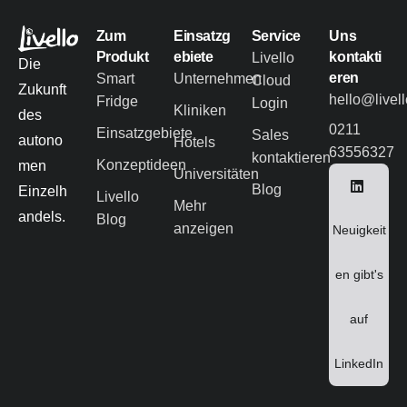
Zum
Einsatzg
Service
Uns
Produkt
ebiete
kontakti
Livello
Die
eren
Smart
Unternehmen
Cloud
Zukunft
hello@livel
Fridge
Login
Kliniken
des
0211
Einsatzgebiete
Sales
autono
Hotels
63556327
kontaktieren
Konzeptideen
men
Universitäten
Blog
Einzelh
Livello
Mehr
andels.
Blog
anzeigen
Neuigkeit
en gibt's
auf
LinkedIn