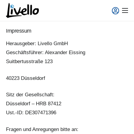
content
Smart Fridge
Impressum
Voll-Service Lösungen
Herausgeber: Livello GmbH
Einsatzgebiete
Geschäftsführer: Alexander Eissing
Über uns
Suitbertusstraße 123
40223 Düsseldorf
Sitz der Gesellschaft:
Düsseldorf – HRB 87412
Ust.-ID: DE307471396
Fragen und Anregungen bitte an: