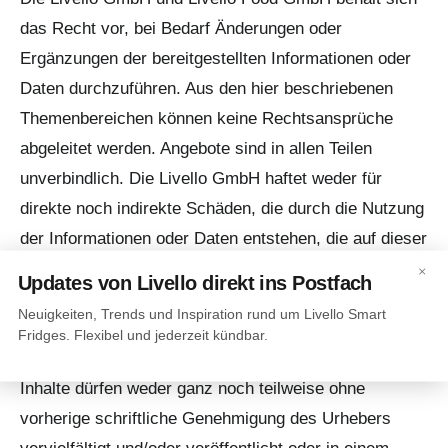
das Recht vor, bei Bedarf Änderungen oder
Ergänzungen der bereitgestellten Informationen oder
Daten durchzuführen. Aus den hier beschriebenen
Themenbereichen können keine Rechtsansprüche
abgeleitet werden. Angebote sind in allen Teilen
unverbindlich. Die Livello GmbH haftet weder für
direkte noch indirekte Schäden, die durch die Nutzung
der Informationen oder Daten entstehen, die auf dieser
Website zu finden sind. Rechte und Pflichten
×
Updates von Livello direkt ins Postfach
zwischen der Livello GmbH und dem Nutzer der
Neuigkeiten, Trends und Inspiration rund um Livello Smart
Website oder Dritten bestehen nicht. Die Inhalte der
Fridges. Flexibel und jederzeit kündbar.
Livello GmbH sind urheberrechtlich geschützt. Die
Inhalte dürfen weder ganz noch teilweise ohne
vorherige schriftliche Genehmigung des Urhebers