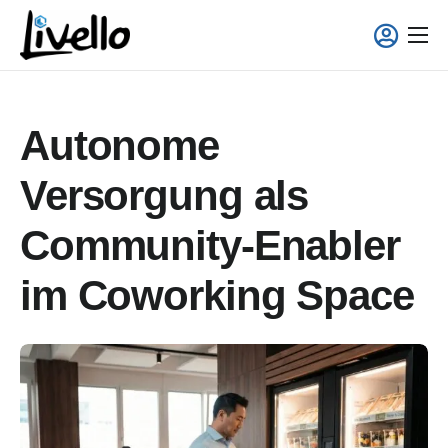
content
Smart Fridge
Voll-Service Lösungen
Autonome
Einsatzgebiete
Versorgung als
Über uns
Community-Enabler
im Coworking Space