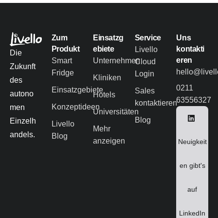
Zum
Einsatzg
Service
Uns
Produkt
ebiete
kontakti
Livello
Die
eren
Smart
Unternehmen
Cloud
Zukunft
hello@livel
Fridge
Login
Kliniken
des
0211
Einsatzgebiete
Sales
autono
Hotels
63556327
kontaktieren
Konzeptideen
men
Universitäten
Blog
Einzelh
Livello
Mehr
andels.
Blog
anzeigen
Neuigkeit
en gibt's
auf
LinkedIn