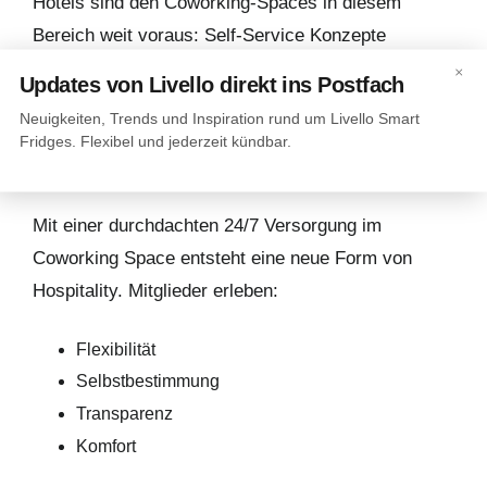
Hotels sind den Coworking-Spaces in diesem
Bereich weit voraus: Self-Service Konzepte
ersetzen zunehmend die klassischen Minibars und
×
Updates von Livello direkt ins Postfach
schaffen Unabhängigkeit von Restaurants. Wie
Neuigkeiten, Trends und Inspiration rund um Livello Smart
können solche Beispiele also den Coworking
Fridges. Flexibel und jederzeit kündbar.
Spaces als Vorbild dienen?
Mit einer durchdachten 24/7 Versorgung im
Coworking Space entsteht eine neue Form von
Hospitality. Mitglieder erleben:
Flexibilität
Selbstbestimmung
Transparenz
Komfort