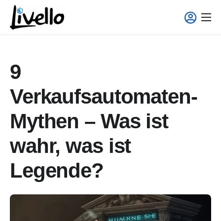
content
Smart Fridge
Voll-Service Lösungen
9
Einsatzgebiete
Verkaufsautomaten-
Über uns
Mythen – Was ist
wahr, was ist
Legende?