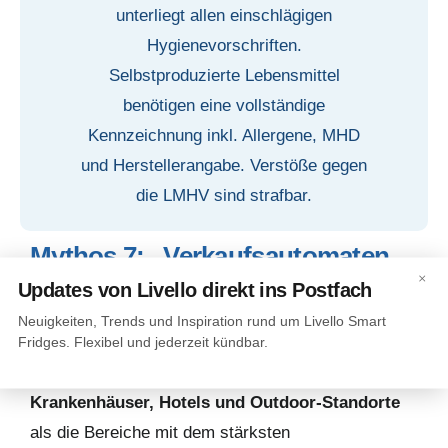
unterliegt allen einschlägigen
Hygienevorschriften.
Selbstproduzierte Lebensmittel
benötigen eine vollständige
Kennzeichnung inkl. Allergene, MHD
und Herstellerangabe. Verstöße gegen
die LMHV sind strafbar.
Mythos 7: „Verkaufsautomaten
×
sind nur einseitig einsetzbar"
Updates von Livello direkt ins Postfach
Das Gegenteil ist wahr.
Neuigkeiten, Trends und Inspiration rund um Livello Smart
Der BDV-Marktbericht 2025 identifiziert
Fridges. Flexibel und jederzeit kündbar.
ausdrücklich
Bildungseinrichtungen,
Krankenhäuser, Hotels und Outdoor-Standorte
als die Bereiche mit dem stärksten