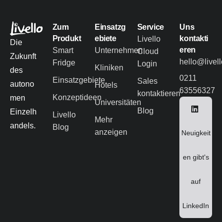
Zum
Einsatzg
Service
Uns
Produkt
ebiete
kontakti
Livello
Die
eren
Smart
Unternehmen
Cloud
Zukunft
hello@livel
Fridge
Login
Kliniken
des
0211
Einsatzgebiete
Sales
autono
Hotels
63556327
kontaktieren
Konzeptideen
men
Universitäten
Blog
Einzelh
Livello
Mehr
andels.
Blog
anzeigen
Neuigkeit
en gibt's
auf
LinkedIn