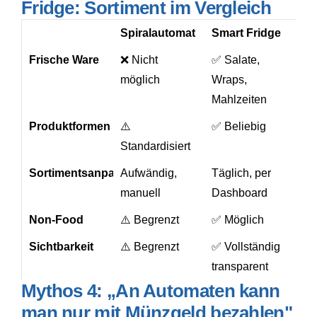
Fridge: Sortiment im Vergleich
Spiralautomat
Smart Fridge
Frische Ware
❌ Nicht
✅ Salate,
möglich
Wraps,
Mahlzeiten
Produktformen
⚠️
✅ Beliebig
Standardisiert
Sortimentsanpassung
Aufwändig,
Täglich, per
manuell
Dashboard
Non-Food
⚠️ Begrenzt
✅ Möglich
Sichtbarkeit
⚠️ Begrenzt
✅ Vollständig
transparent
Mythos 4: „An Automaten kann
man nur mit Münzgeld bezahlen"