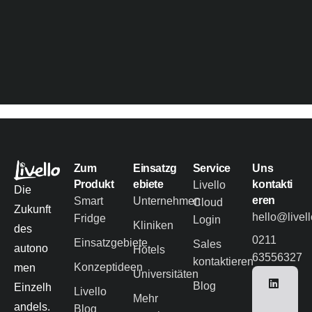
Zum
Einsatzg
Service
Uns
Produkt
ebiete
kontakti
Livello
Die
eren
Smart
Unternehmen
Cloud
Zukunft
hello@livel
Fridge
Login
Kliniken
des
0211
Einsatzgebiete
Sales
autono
Hotels
63556327
kontaktieren
Konzeptideen
men
Universitäten
Blog
Einzelh
Livello
Mehr
andels.
Blog