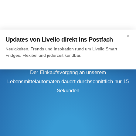
×
Updates von Livello direkt ins Postfach
Neuigkeiten, Trends und Inspiration rund um Livello Smart
Fridges. Flexibel und jederzeit kündbar.
Erlebnis am Smart Fridge: Einfach, Schnell,
Lecker
Der Einkaufsvorgang an unserem
Lebensmittelautomaten dauert durchschnittlich nur 15
Sekunden