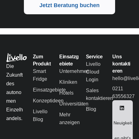
Jetzt Beratung buchen
Zum
Einsatzg
Service
Uns
Produkt
ebiete
kontakti
Livello
Die
eren
Smart
Unternehmen
Cloud
Zukunft
hello@livel
Fridge
Login
Kliniken
des
0211
Einsatzgebiete
Sales
autono
Hotels
63556327
kontaktieren
Konzeptideen
men
Universitäten
Blog
Einzelh
Livello
Mehr
andels.
Blog
anzeigen
Neuigkeit
en gibt's