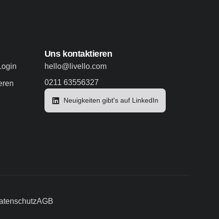
Uns kontaktieren
Login
hello@livello.com
0211 63556327
eren
Neuigkeiten gibt's auf LinkedIn
atenschutz
AGB