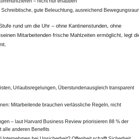
ommunizieren – nicht nur erlauben
e Schreibtische, gute Beleuchtung, ausreichend Bewegungsrau
 Stufe rund um die Uhr – ohne Kantinenstunden, ohne
inen Mitarbeitenden frische Mahlzeiten ermöglicht, legt di
mt.
fristen, Urlaubsregelungen, Überstundenausgleich transparent
en: Mitarbeitende brauchen verlässliche Regeln, nicht
ungen – laut Harvard Business Review priorisieren 88 % der
 alle anderen Benefits
nternehmen bei Unsicherheit? Offenheit schafft Sicherheit.