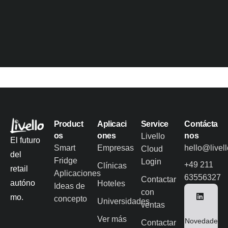
Product
Aplicaci
Service
Contácta
os
ones
nos
Livello
El futuro
Smart
Empresas
hello@livel
Cloud
del
Fridge
Login
+49 211
Clínicas
retail
Aplicaciones
63556327
Contactar
autóno
Hoteles
Ideas de
con
mo.
concepto
Universidades
ventas
Ver más
Novedade
Contactar