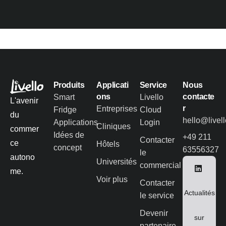
Produits
Applicati
Service
Nous
ons
contacte
Smart
Livello
L'avenir
r
Entreprises
Fridge
Cloud
du
hello@livel
Applications
Login
Cliniques
commer
Idées de
+49 211
Contacter
ce
Hôtels
concept
63556327
le
autono
Universités
commercial
me.
Voir plus
Contacter
Actualités
le service
Devenir
sur
partenaire