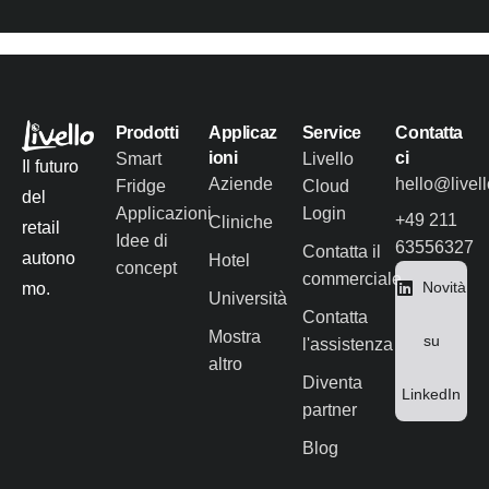
Prodotti
Applicaz
Service
Contatta
ioni
ci
Smart
Livello
Il futuro
Aziende
hello@livel
Fridge
Cloud
del
Applicazioni
Login
+49 211
Cliniche
retail
Idee di
63556327
Contatta il
autono
Hotel
concept
commerciale
Novità
mo.
Università
Contatta
Mostra
su
l'assistenza
altro
Diventa
LinkedIn
partner
Blog