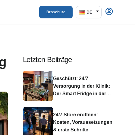
DE
Broschüre
g
Letzten Beiträge
Geschützt: 24/7-
Versorgung in der Klinik:
Der Smart Fridge in der
Asklepios Schlossberg
Klinik Bad König
24/7 Store eröffnen:
Kosten, Voraussetzungen
& erste Schritte