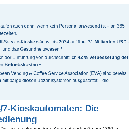
aufen auch dann, wenn kein Personal anwesend ist – an 365
tezeiten.
lf-Service-Kioske wächst bis 2034 auf über
31 Milliarden USD
el und das Gesundheitswesen.¹
 der Einführung von durchschnittlich
42 % Verbesserung der
en Betriebskosten
.¹
pean Vending & Coffee Service Association (EVA) sind bereits
n
mit bargeldlosen Bezahlsystemen ausgestattet – die
/7-Kioskautomaten: Die
bedienung
 Der erste dokumentierte Automat verkaufte um 1880 in