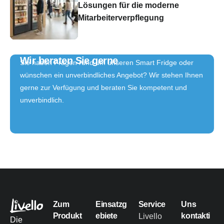
Lösungen für die moderne
Mitarbeiterverpflegung
Wir beraten Sie gerne
Sie haben Fragen rund um unseren Smart Fridge oder
wünschen ein unverbindliches Angebot? Wir stehen Ihnen
gerne zur Verfügung und beraten Sie kompetent und
unverbindlich.
Zum
Einsatzg
Service
Uns
Produkt
ebiete
kontakti
Livello
Die