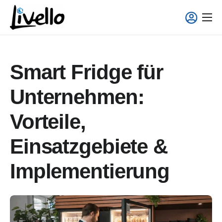
content
Smart Fridge
Voll-Service Lösungen
Smart Fridge für
Einsatzgebiete
Unternehmen:
Über uns
Vorteile,
Einsatzgebiete &
Implementierung