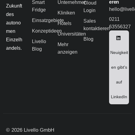
eren
Smart
Unternehmen
Cloud
Zukunft
hello@livel
Fridge
Login
Kliniken
des
0211
Einsatzgebiete
Sales
autono
Hotels
63556327
kontaktieren
Konzeptideen
men
Universitäten
Blog
Einzelh
Livello
Mehr
andels.
Blog
anzeigen
Neuigkeit
en gibt's
auf
LinkedIn
© 2026 Livello GmbH