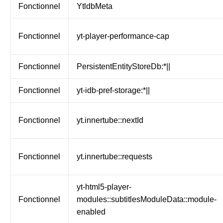
Fonctionnel
YtldbMeta
Fonctionnel
yt-player-performance-cap
Fonctionnel
PersistentEntityStoreDb:*||
Fonctionnel
yt-idb-pref-storage:*||
Fonctionnel
yt.innertube::nextId
Fonctionnel
yt.innertube::requests
yt-html5-player-
Fonctionnel
modules::subtitlesModuleData::module-
enabled