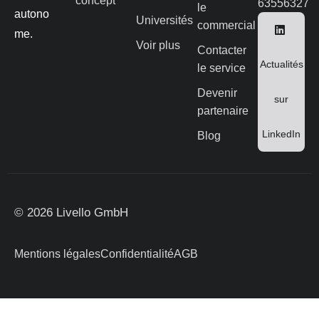
concept
63556327
le
autono
Universités
commercial
me.
Voir plus
Contacter
Actualités
le service
Devenir
sur
partenaire
LinkedIn
Blog
© 2026 Livello GmbH
Mentions légales
Confidentialité
AGB
Plateforme de Gestion des Consentements par Real Cookie