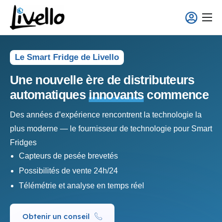
principal
Smart Fridge
Solutions Full-Service
Le Smart Fridge de Livello
Applications
Une nouvelle ère de distributeurs
automatiques
innovants
commence
À propos
Des années d’expérience rencontrent la technologie la
plus moderne — le fournisseur de technologie pour Smart
Fridges
Capteurs de pesée brevetés
Possibilités de vente 24h/24
Télémétrie et analyse en temps réel
Obtenir un conseil