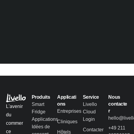
Produits
Applicati
Service
Nous
ons
contacte
Smart
Livello
L'avenir
r
Entreprises
Fridge
Cloud
du
hello@livel
Applications
Login
Cliniques
commer
Idées de
+49 211
Contacter
ce
Hôtels