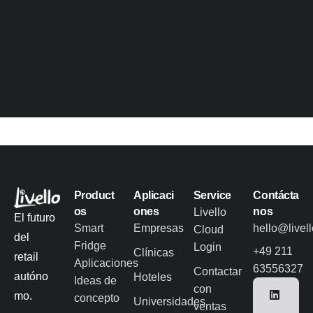
Product
Aplicaci
Service
Contácta
os
ones
nos
Livello
El futuro
Smart
Empresas
hello@livel
Cloud
del
Fridge
Login
+49 211
Clínicas
retail
Aplicaciones
63556327
Contactar
autóno
Hoteles
Ideas de
con
mo.
concepto
Universidades
ventas