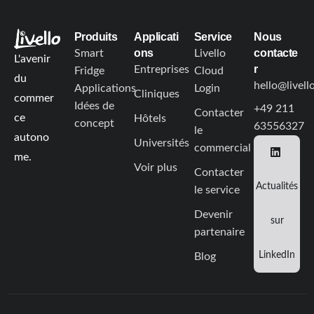
Produits
Applicati
Service
Nous
ons
contacte
Smart
Livello
L'avenir
r
Entreprises
Fridge
Cloud
du
hello@livel
Applications
Login
Cliniques
commer
Idées de
+49 211
Contacter
ce
Hôtels
concept
63556327
le
autono
Universités
commercial
me.
Voir plus
Contacter
Actualités
le service
Devenir
sur
partenaire
LinkedIn
Blog