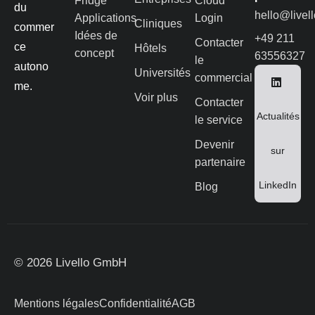
Fridge
Cloud
du
hello@livel
Applications
Login
Cliniques
commer
Idées de
+49 211
Contacter
ce
Hôtels
concept
63556327
le
autono
Universités
commercial
me.
Voir plus
Contacter
Actualités
le service
Devenir
sur
partenaire
LinkedIn
Blog
© 2026 Livello GmbH
Mentions légales
Confidentialité
AGB