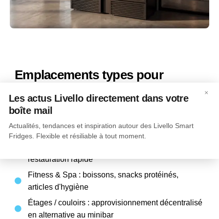
Emplacements types pour
distributeurs et Smart Fridges en
×
Les actus Livello directement dans votre
hôtellerie
boîte mail
Lobby & réception : visibilité maximale, flux
Actualités, tendances et inspiration autour des Livello Smart
d'arrivée/départ
Fridges. Flexible et résiliable à tout moment.
Espace séminaires / Business Zone : pauses,
restauration rapide
Fitness & Spa : boissons, snacks protéinés,
articles d'hygiène
Étages / couloirs : approvisionnement décentralisé
en alternative au minibar