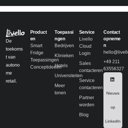
Product
Toepassi
Service
Contact
en
ngen
opneme
Livello
De
n
Smart
Bedrijven
Cloud
toekoms
hello@livel
Fridge
Login
Klinieken
t van
Toepassingen
+49 211
Sales
autono
Hotels
Conceptideeën
63556327
contacteren
me
Universiteiten
Service
retail.
Meer
contacteren
tonen
Nieuws
Partner
worden
op
Blog
LinkedIn