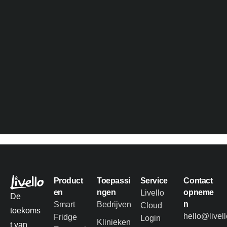
Product
Toepassi
Service
Contact
en
ngen
opneme
Livello
De
n
Smart
Bedrijven
Cloud
toekoms
hello@livel
Fridge
Login
Klinieken
t van