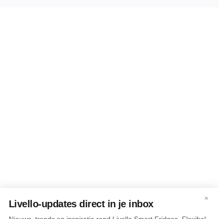
×
Livello-updates direct in je inbox
Nieuws, trends en inspiratie rond Livello Smart Fridges. Flexibel