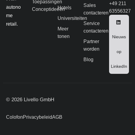
Toepassingen
+49 211
Sales
autono
Hotels
Conceptideeën
63556327
contacteren
me
Universiteiten
Service
retail.
Meer
contacteren
tonen
Nieuws
Partner
worden
op
Blog
LinkedIn
© 2026 Livello GmbH
Colofon
Privacybeleid
AGB