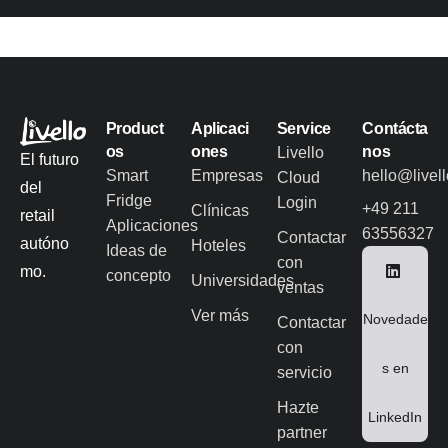
Product
Aplicaci
Service
Contácta
os
ones
nos
Livello
El futuro
Smart
Empresas
hello@livel
Cloud
del
Fridge
Login
+49 211
Clínicas
retail
Aplicaciones
63556327
Contactar
autóno
Hoteles
Ideas de
con
mo.
concepto
Universidades
ventas
Ver más
Novedade
Contactar
con
s en
servicio
Hazte
LinkedIn
partner