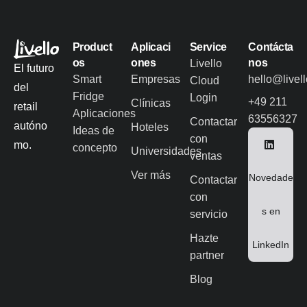
Product
Aplicaci
Service
Contácta
os
ones
nos
Livello
El futuro
Smart
Empresas
hello@livel
Cloud
del
Fridge
Login
+49 211
Clínicas
retail
Aplicaciones
63556327
Contactar
autóno
Hoteles
Ideas de
con
mo.
concepto
Universidades
ventas
Ver más
Novedade
Contactar
con
s en
servicio
Hazte
LinkedIn
partner
Blog